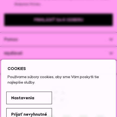
Białystok, Poľsko.
PRIHLÁSIŤ SA K ODBERU
Pomoc
Mydláreň
Výrobky
COOKIES
Používame súbory cookies, aby sme Vám poskytli tie
najlepšie služby.
Nastavenia
Prijať nevyhnutné