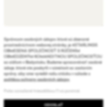
Správcom osobných údajov, ktoré sú zbierané
prostredníctvom webovej stránky, je 4STARLINGS
OBMESENÁ SPOLEČNOSŤ S RÚČENÍM
OBMEDZENÝM KOMANDITNOU SPOLEČNOSŤOU
so sídlom v Białystoku. Budeme spracovávať osobné
údaje, ktoré ste poskytli v súvislosti so zaslaním
správy, aby sme vyriešili vašu otázku v súlade s
politikou ochrany osobných údajov.
Polia označené hviezdičkou (*) sú povinné.
ODOSLAŤ