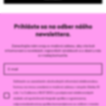
Prihláste sa na odber nášho
newslettera.
Zanechajte nám svoju e-mailovú adresu, aby ste boli
informovaní o novinkách, najnovších výrobkoch a o dianí u nás
a v našej komunite.
Súhlasím so zasielaním obchodných informácií elektronickou
formou na mnou uvedenú e-mailovú adresu v zmysle článku 10
ods. 1 a 2 zákona z 18.07.2002 o poskytovaní elektronických
služieb od spoločnosti 4szpaki spółka z ograniczoną
odpowiedzialnością spółka komandytowa so sídlom v meste