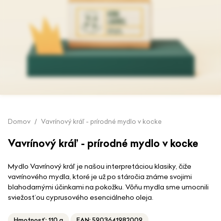
Preskočiť
Domov
Vavrínový kráľ - prírodné mydlo v kocke
na
začiatok
Vavrínový kráľ - prírodné mydlo v kocke
galérie
obrázkov
Mydlo Vavrínový kráľ je našou interpretáciou klasiky, čiže
vavrínového mydla, ktoré je už po stáročia známe svojimi
blahodarnými účinkami na pokožku. Vôňu mydla sme umocnili
sviežosťou cyprusového esenciálneho oleja.
Hmotnosť: 110 g
EAN: 5903641982009