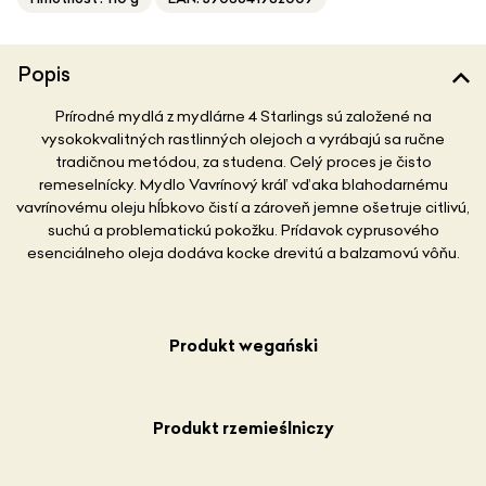
Popis
Prírodné mydlá z mydlárne 4 Starlings sú založené na
vysokokvalitných rastlinných olejoch a vyrábajú sa ručne
tradičnou metódou, za studena. Celý proces je čisto
remeselnícky. Mydlo Vavrínový kráľ vďaka blahodarnému
vavrínovému oleju hĺbkovo čistí a zároveň jemne ošetruje citlivú,
suchú a problematickú pokožku. Prídavok cyprusového
esenciálneho oleja dodáva kocke drevitú a balzamovú vôňu.
Produkt wegański
Produkt rzemieślniczy