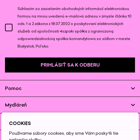
Súhlasím so zasielaním obchodných informácií elektronickou
formou na mnou uvedenú e-mailovú adresu v zmysle článku 10
ods. 1 a 2 zákona z 18.07.2002 o poskytovaní elektronických
služieb od spoločnosti 4szpaki spółka z ograniczoną
odpowiedzialnością spółka komandytowa so sídlom v meste
Białystok, Poľsko.
PRIHLÁSIŤ SA K ODBERU
Pomoc
Mydláreň
Výrobky
COOKIES
Používame súbory cookies, aby sme Vám poskytli tie
najlepšie služby.