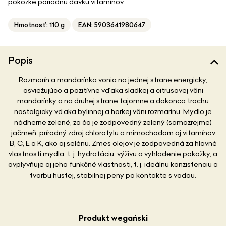
pokožke poriadnu dávku vitamínov.
Hmotnosť: 110 g
EAN: 5903641980647
Popis
Rozmarín a mandarínka vonia na jednej strane energicky,
osviežujúco a pozitívne vďaka sladkej a citrusovej vôni
mandarínky a na druhej strane tajomne a dokonca trochu
nostalgicky vďaka bylinnej a horkej vôni rozmarínu. Mydlo je
nádherne zelené, za čo je zodpovedný zelený (samozrejme)
jačmeň, prírodný zdroj chlorofylu a mimochodom aj vitamínov
B, C, E a K, ako aj selénu. Zmes olejov je zodpovedná za hlavné
vlastnosti mydla, t. j. hydratáciu, výživu a vyhladenie pokožky, a
ovplyvňuje aj jeho funkčné vlastnosti, t. j. ideálnu konzistenciu a
tvorbu hustej, stabilnej peny po kontakte s vodou.
Produkt wegański