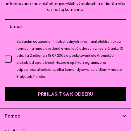
informovaní o novinkách, najnovších výrobkoch a o dianí u nás
a v našej komunite.
Súhlasím so zasielaním obchodných informácií elektronickou
formou na mnou uvedenú e-mailovú adresu v zmysle článku 10
ods. 1 a 2 zákona z 18.07.2002 o poskytovaní elektronických
služieb od spoločnosti 4szpaki spółka z ograniczoną
odpowiedzialnością spółka komandytowa so sídlom v meste
Białystok, Poľsko.
PRIHLÁSIŤ SA K ODBERU
Pomoc