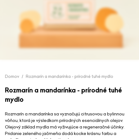
Preskočiť
Domov
Rozmarín a mandarínka - prírodné tuhé mydlo
na
začiatok
Rozmarín a mandarínka - prírodné tuhé
galérie
obrázkov
mydlo
Rozmarín a mandarínka sa vyznačujú citrusovou a bylinnou
vôňou, ktorá je výsledkom prírodných esenciálnych olejov.
Olejový základ mydla má vyživujúce a regeneračné účinky.
Pridanie zeleného jačmeňa dodá kocke krásnu farbu a